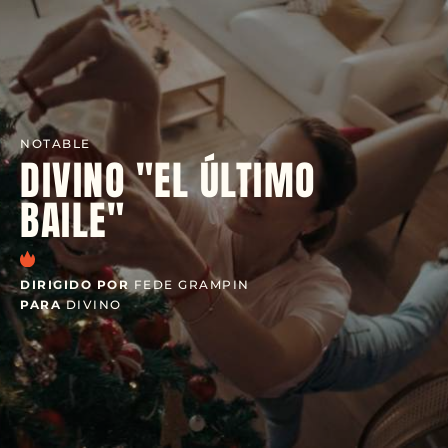
NOTABLE
DIVINO "EL ÚLTIMO
BAILE"
DIRIGIDO POR
FEDE GRAMPIN
PARA
DIVINO