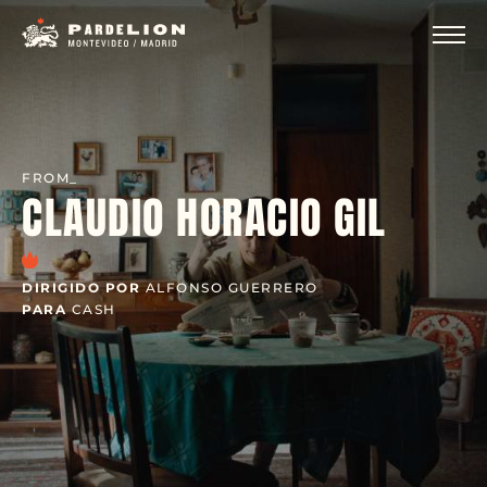
FROM_
CLAUDIO HORACIO GIL
DIRIGIDO POR
ALFONSO GUERRERO
PARA
CASH