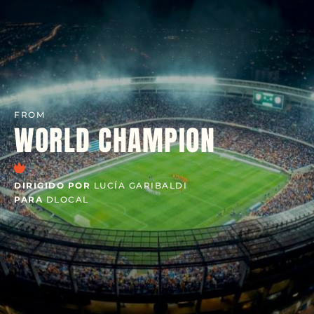
FROM
WORLD CHAMPION
DIRIGIDO POR
LUCÍA GARIBALDI
PARA
DLOCAL