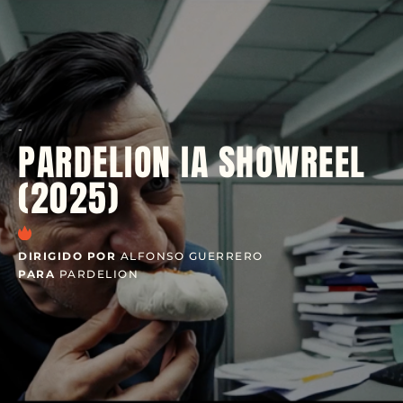
-
PARDELION IA SHOWREEL
(2025)
DIRIGIDO POR
ALFONSO GUERRERO
PARA
PARDELION