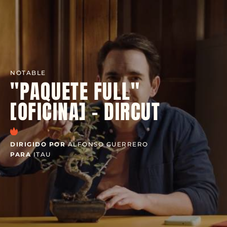
NOTABLE
"PAQUETE FULL"
[OFICINA] - DIRCUT
DIRIGIDO POR
ALFONSO GUERRERO
PARA
ITAU