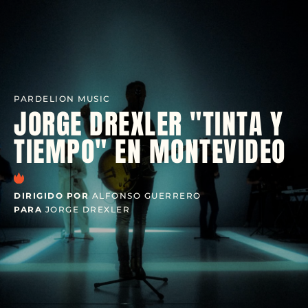
PARDELION MUSIC
JORGE DREXLER "TINTA Y
TIEMPO" EN MONTEVIDEO
DIRIGIDO POR
ALFONSO GUERRERO
PARA
JORGE DREXLER