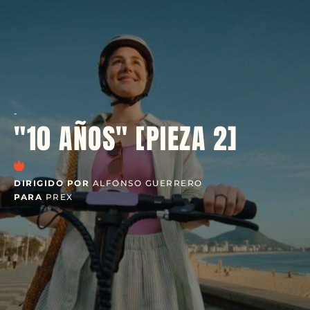
-
"10 AÑOS" [PIEZA 2]
DIRIGIDO POR
ALFONSO GUERRERO
PARA
PREX