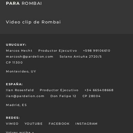
PARA
ROMBAI
Video clip de Rombai
URUGUAY:
Marcos Hecht
Productor Ejecutivo
+598 99106610
marcosh@pardelion.com
Solano Antuña 2720/5
CP 11300
Montevideo, UY
ESPAÑA:
Ilan Rosenfeld
Productor Ejecutivo
+34 665408668
ilan@pardelion.com
Don Felipe 12
CP 28004
Madrid, ES
REDES:
VIMEO
YOUTUBE
FACEBOOK
INSTAGRAM
Volver arriba ↑