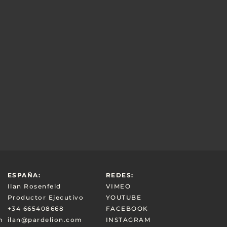
ESPAÑA:
REDES:
Ilan Rosenfeld
VIMEO
Productor Ejecutivo
YOUTUBE
+34 665408668
FACEBOOK
m
ilan@pardelion.com
INSTAGRAM