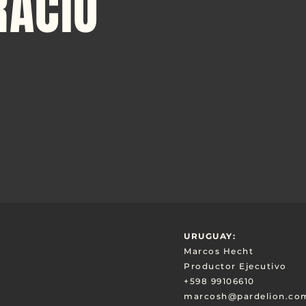
RACIO
URUGUAY:
Marcos Hecht
Productor Ejecutivo
+598 99106610
marcosh@pardelion.co